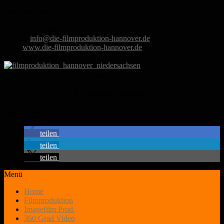
Adresse:
Hinüberstraße 4
30175 Hannover
Tel: 0511850 00794
E-Mail:
info@die-filmproduktion-hannover.de
Web:
www.die-filmproduktion-hannover.de
Kundenmeinung
Orange Films
5.0
von
5
Sterne
bei
3
Kundenbewertungen
Social Media
teilen
teilen
teilen
Menü
Home
Filmproduktion
Imagefilm Prod.
360 Grad Video