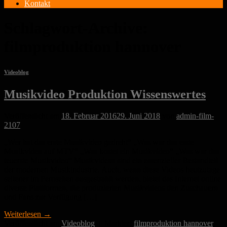
Kontakt
Schlagwort-Archive:
filmproduktion hannover
Videoblog
Musikvideo Produktion Wissenswertes
Veröffentlicht am
18. Februar 2016
29. Juni 2018
von
admin-film-
2107
„Wer hat das erste Musikvideo gedreht“ „Was war das erste
Musikvideo auf MTV“ „Was kostet ein Musikvideo“ „Was war das
teuerste Musikvideo“ Musikvideos sind ein essenzieller Bestandteil
der modernen Musikindustrie. Auch, wenn diese Videos heutzutage
seltener im Fernsehen ausgestrahlt werden, bietet das Internet online
diverse Plattformen, die produzierten Musikvideos den Zuschauern
und Fans zur Verfügung […]
Weiterlesen
→
Veröffentlicht am
Videoblog
|
Markiert
filmproduktion hannover
,