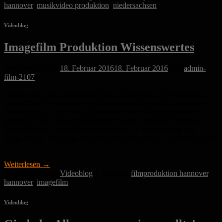
hannover
,
musikvideo produktion
,
niedersachsen
Videoblog
Imagefilm Produktion Wissenswertes
Veröffentlicht am
18. Februar 2016
18. Februar 2016
von
admin-
film-2107
Wer braucht einen imagefilm? Wer ist dran beteiligt? Was kostet ein
imagefilm? Was macht einen guten imagefilm aus? Im modernen
Marketing wird der Fokus immer mehr auf Werbemaßnahmen
gelegt, die auch online durchgeführt werden können. Eine dabei
immer öfter in Erscheinung Methode ist die Verwendung von
Imagefilmen. Ein Imagefilm präsentiert eine Firma, ein Produkt oder
[…]
Weiterlesen
→
Veröffentlicht am
Videoblog
|
Markiert
filmproduktion hannover
,
hannover
,
imagefilm
Videoblog