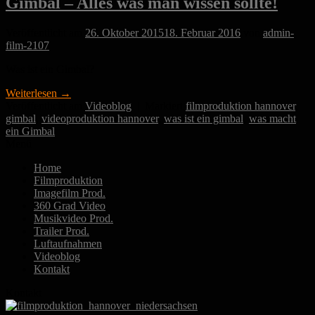
Gimbal – Alles was man wissen sollte!
Veröffentlicht am
26. Oktober 2015
18. Februar 2016
von
admin-
film-2107
Was ist ein Gimbal?
Weiterlesen
→
Veröffentlicht am
Videoblog
|
Markiert
filmproduktion hannover
,
gimbal
,
videoproduktion hannover
,
was ist ein gimbal
,
was macht
ein Gimbal
Menü
Home
Filmproduktion
Imagefilm Prod.
360 Grad Video
Musikvideo Prod.
Trailer Prod.
Luftaufnahmen
Videoblog
Kontakt
Kontakt