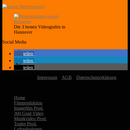
Die 3 besten Videografen in
Hannover
Social Media
teilen
teilen
teilen
Copyright 2026 ©
Impressum
//
AGB
//
Datenschutzerklärung
Home
Filmproduktion
Imagefilm Prod.
360 Grad Video
Musikvideo Prod.
Trailer Prod.
Luftaufnahmen