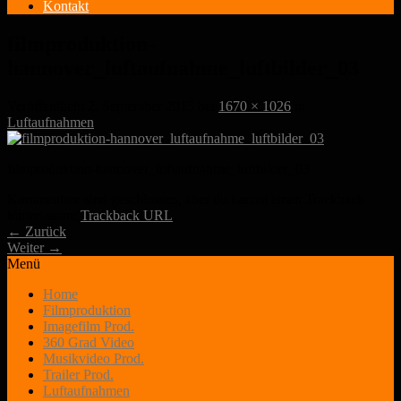
Kontakt
filmproduktion-
hannover_luftaufnahme_luftbilder_03
Veröffentlicht
2. September 2015
bei
1670 × 1026
in
Luftaufnahmen
filmproduktion-hannover_luftaufnahme_luftbilder_03
Kommentare sind geschlossen, aber du kannst einen Trackback
hinterlassen:
Trackback URL
.
←
Zurück
Weiter
→
Menü
Home
Filmproduktion
Imagefilm Prod.
360 Grad Video
Musikvideo Prod.
Trailer Prod.
Luftaufnahmen